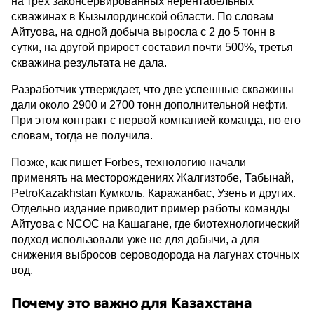
на трех законсервированных нерентабельных
скважинах в Кызылординской области. По словам
Айтуова, на одной добыча выросла с 2 до 5 тонн в
сутки, на другой прирост составил почти 500%, третья
скважина результата не дала.
Разработчик утверждает, что две успешные скважины
дали около 2900 и 2700 тонн дополнительной нефти.
При этом контракт с первой компанией команда, по его
словам, тогда не получила.
Позже, как пишет Forbes, технологию начали
применять на месторождениях Жалгизтобе, Табынай,
PetroKazakhstan Кумколь, Каражанбас, Узень и других.
Отдельно издание приводит пример работы команды
Айтуова с NCOC на Кашагане, где биотехнологический
подход использовали уже не для добычи, а для
снижения выбросов сероводорода на лагунах сточных
вод.
Почему это важно для Казахстана