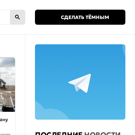
🌙
СДЕЛАТЬ ТЁМНЫМ
ану
ологии