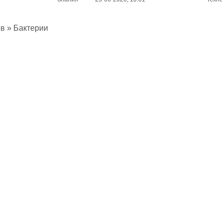
ов
» Бактерии