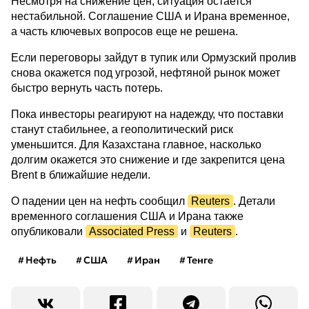
Несмотря на снижение цен, ситуация остается
нестабильной. Соглашение США и Ирана временное,
а часть ключевых вопросов еще не решена.
Если переговоры зайдут в тупик или Ормузский пролив
снова окажется под угрозой, нефтяной рынок может
быстро вернуть часть потерь.
Пока инвесторы реагируют на надежду, что поставки
станут стабильнее, а геополитический риск
уменьшится. Для Казахстана главное, насколько
долгим окажется это снижение и где закрепится цена
Brent в ближайшие недели.
О падении цен на нефть сообщил
Reuters
. Детали
временного соглашения США и Ирана также
опубликовали
Associated Press
и
Reuters
.
Нефть
США
Иран
Тенге