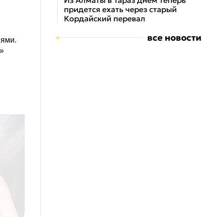
Из Алматы в Тараз днем теперь
придется ехать через старый
Кордайский перевал
все новости
иями.
»