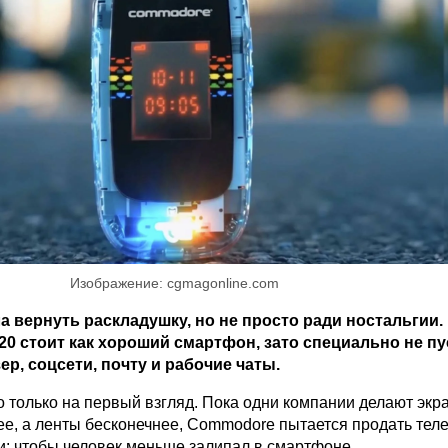
Изображение: cgmagonline.com
 вернуть раскладушку, но не просто ради ностальгии.
20 стоит как хороший смартфон, зато специально не пу
ер, соцсети, почту и рабочие чаты.
о только на первый взгляд. Пока одни компании делают экр
е, а ленты бесконечнее, Commodore пытается продать тел
и: чтобы человек меньше залипал в смартфоне.