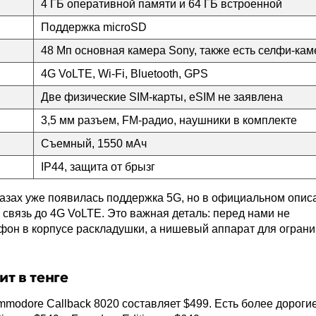
4 ГБ оперативной памяти и 64 ГБ встроенной
Поддержка microSD
48 Мп основная камера Sony, также есть селфи-кам
4G VoLTE, Wi-Fi, Bluetooth, GPS
Две физические SIM-карты, eSIM не заявлена
3,5 мм разъем, FM-радио, наушники в комплекте
Съемный, 1550 мАч
IP44, защита от брызг
азах уже появилась поддержка 5G, но в официальном опис
связь до 4G VoLTE. Это важная деталь: перед нами не
он в корпусе раскладушки, а нишевый аппарат для огран
ит в тенге
modore Callback 8020 составляет $499. Есть более дороги