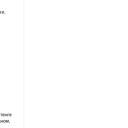
ге.
 тенге
аном,