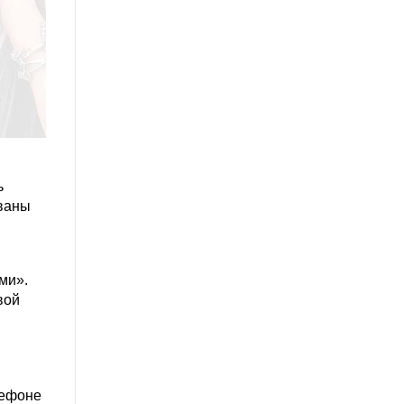
ь
ованы
ами».
вой
лефоне