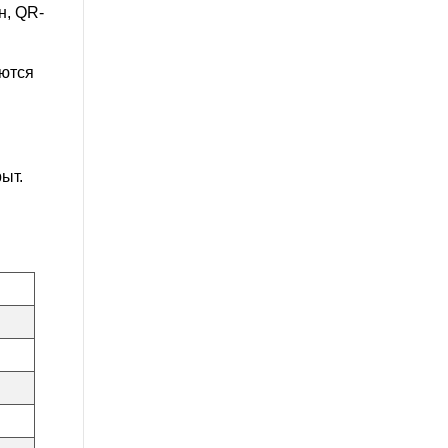
н, QR-
аются
ыт.