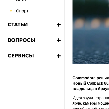
Спорт
СТАТЬИ
➕
Бизнес
ВОПРОСЫ
➕
Еда и напитки
Какой?
СЕРВИСЫ
➕
Путешествия
Как?
Калькулятор НДС
Психология
Что?
Commodore решила
Знания
Новый Callback 80
Почему?
владельца в брауз
Здоровье
Зачем?
Идея звучит странн
ярче, камеры мощне
для обратной задач