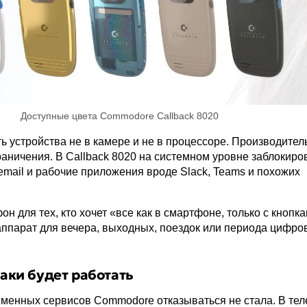
Доступные цвета Commodore Callback 8020
ь устройства не в камере и не в процессоре. Производител
граничения. В Callback 8020 на системном уровне заблокир
 email и рабочие приложения вроде Slack, Teams и похожих
фон для тех, кто хочет «все как в смартфоне, только с кнопк
аппарат для вечера, выходных, поездок или периода цифро
таки будет работать
еменных сервисов Commodore отказываться не стала. В те