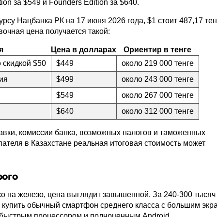
ition за $549 и Founders Edition за $640.
рсу Нацбанка РК на 17 июня 2026 года, $1 стоит 487,17 тен
очная цена получается такой:
я
Цена в долларах
Ориентир в тенге
 скидкой $50
$449
около 219 000 тенге
ия
$499
около 243 000 тенге
$549
около 267 000 тенге
$640
около 312 000 тенге
тавки, комиссии банка, возможных налогов и таможенных
пателя в Казахстане реальная итоговая стоимость может
рого
ко на железо, цена выглядит завышенной. За 240-300 тысяч
 купить обычный смартфон среднего класса с большим экр
 быстрым процессором и полноценным Android.