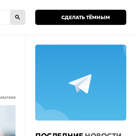
🌙
СДЕЛАТЬ ТЁМНЫМ
уматаев