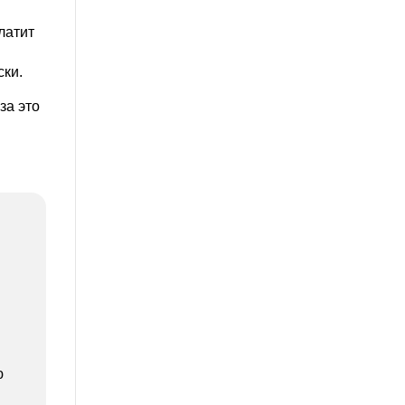
латит
ски.
за это
ю