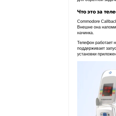
Кто?
Что это за тел
Сколько?
Commodore Callback
Когда?
Внешне она напомин
начинка.
Где?
Телефон работает на
Другие
поддерживает запус
установки приложе