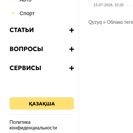
15-07-2026, 10:26
Спорт
Qyzyq
»
Облако тег
СТАТЬИ
➕
Бизнес
ВОПРОСЫ
➕
Еда и напитки
Какой?
СЕРВИСЫ
➕
Путешествия
Как?
Калькулятор НДС
Психология
Что?
Знания
ҚАЗАҚША
Почему?
Здоровье
Зачем?
Политика
конфиденциальности