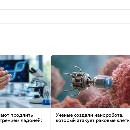
щают продлить
Ученые создали наноробота,
 трением ладоней:
который атакует раковые клетк