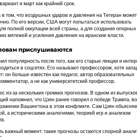
вариант и март как крайний срок.
 в том, что воздушных ударов и давления на Тегеран может
очно. По его версии, США могут попытаться использовать
ля полной оккупации всей страны, а для создания опорных 
их мятежей и усиления давления на иранские власти.
словам прислушиваются
ил популярность после того, как его старые лекции и инте
ходиться в соцсетях. Его называют профессором, хотя зап
т: он больше известен как педагог, автор образовательных
комментатор, а не как университетский профессор.
ос из-за нескольких громких прогнозов. В одном из выпуско
ущий напомнил, что Цзян ранее говорил о победе Трампа, в
ражении Вашингтона в этом конфликте. Сам Цзян объясняе
ой, а историческими аналогиями, теорией игр и анализом
тв.
ть важный момент: такие прогнозы остаются спорной анали