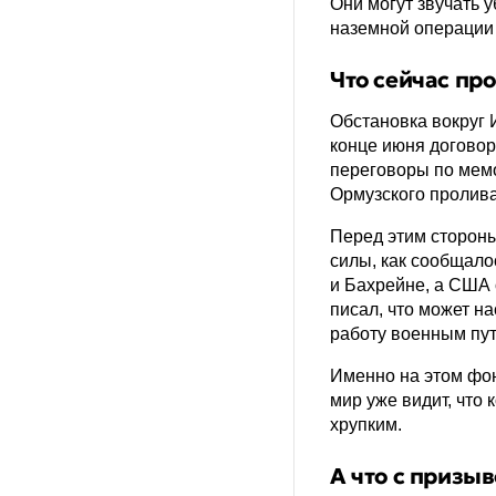
Они могут звучать у
наземной операции 
Что сейчас пр
Обстановка вокруг 
конце июня договор
переговоры по мемо
Ормузского пролива
Перед этим сторон
силы, как сообщало
и Бахрейне, а США 
писал, что может н
работу военным пу
Именно на этом фон
мир уже видит, что
хрупким.
А что с призы