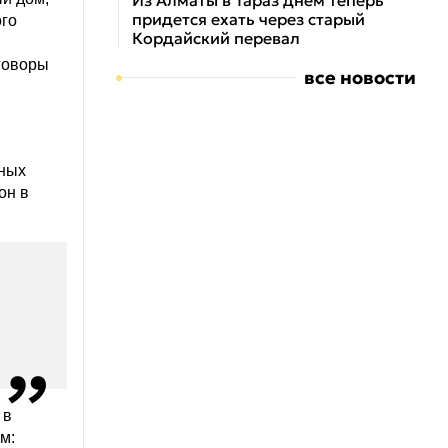
Из Алматы в Тараз днем теперь
придется ехать через старый
ого
Кордайский перевал
говоры
все новости
тных
он в
 в
м: