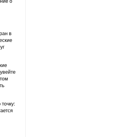
ение о
ран в
еские
уг
кие
Кувейте
этом
ть
 точку:
тается