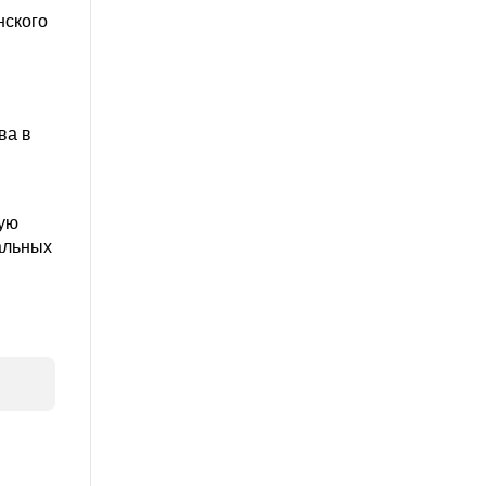
нского
ва в
кую
иальных