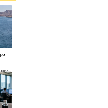
тре
В мире