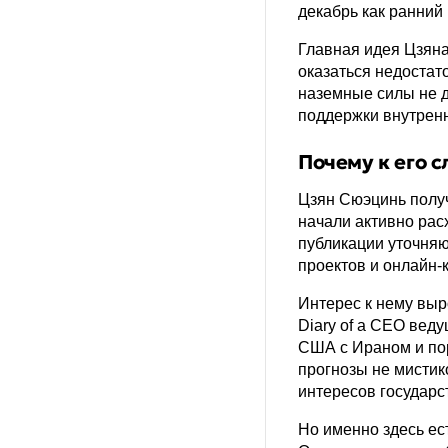
декабрь как ранний 
Главная идея Цзяна
оказаться недостат
наземные силы не д
поддержки внутренн
Почему к его 
Цзян Сюэцинь получ
начали активно рас
публикации уточняю
проектов и онлайн-
Интерес к нему выр
Diary of a CEO вед
США с Ираном и по
прогнозы не мистик
интересов государс
Но именно здесь ес