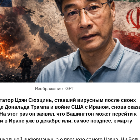
Изображение: GPT
татор Цзян Сюэцинь, ставший вирусным после своих
е Дональда Трампа и войне США с Ираном, снова оказ
На этот раз он заявил, что Вашингтон может перейти к
 в Иране уже в декабре или, самое позднее, к марту
ициальной информации, а о прогнозе самого Цзяна. Ни Бел