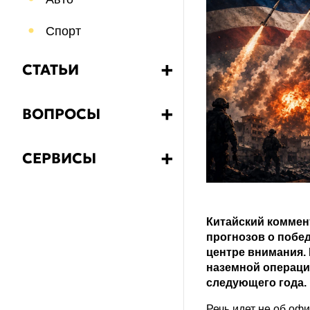
Спорт
СТАТЬИ
➕
Бизнес
ВОПРОСЫ
➕
Еда и напитки
Какой?
СЕРВИСЫ
➕
Путешествия
Как?
Калькулятор НДС
Психология
Что?
Китайский коммен
Знания
прогнозов о побед
Почему?
центре внимания. 
Здоровье
наземной операции
Зачем?
следующего года.
Речь идет не об оф