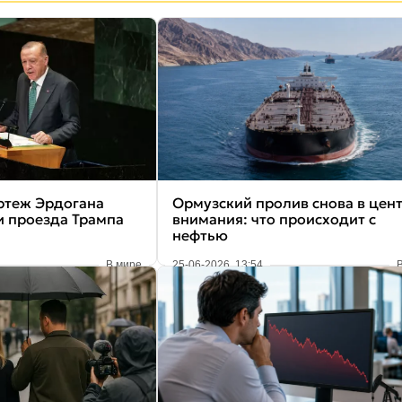
ртеж Эрдогана
Ормузский пролив снова в цен
и проезда Трампа
внимания: что происходит с
нефтью
В мире
25-06-2026, 13:54