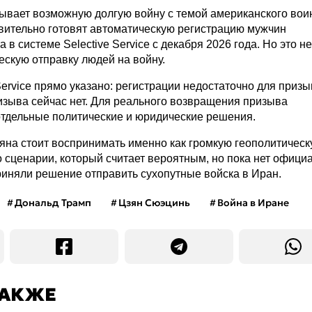
ывает возможную долгую войну с темой американского вои
вительно готовят автоматическую регистрацию мужчин
 в системе Selective Service с декабря 2026 года. Но это не
ескую отправку людей на войну.
Service прямо указано: регистрации недостаточно для призы
изыва сейчас нет. Для реального возвращения призыва
отдельные политические и юридические решения.
яна стоит воспринимать именно как громкую геополитичес
 о сценарии, который считает вероятным, но пока нет офиц
иняли решение отправить сухопутные войска в Иран.
Дональд Трамп
Цзян Сюэцинь
Война в Иране
ТАКЖЕ