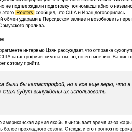
но не подтверждали подготовку полномасштабного наземн
е этого
Reuters
сообщил, что США и Иран договорились
й обмен ударами в Персидском заливе и возобновить пере
 Ормузского пролива.
ян
рагменте интервью Цзян рассуждает, что отправка сухопу
 США катастрофическим шагом, но, по его мнению, Вашингт
ет к этому прийти.
а были бы катастрофой, но я все еще верю, что в
е США будут вынуждены их использовать.
то американская армия якобы выигрывает время из-за жары
ь более прохладного сезона. Отсюда и его прогноз по срока