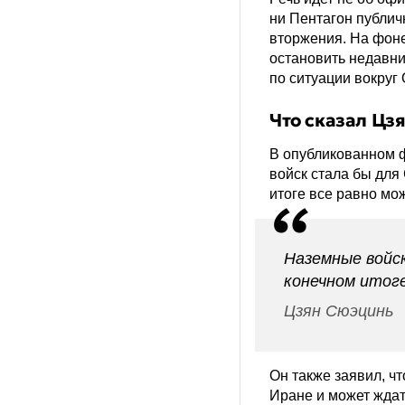
Кто?
ни Пентагон публич
вторжения. На фон
Сколько?
остановить недавни
по ситуации вокруг
Когда?
Что сказал Цз
Где?
В опубликованном ф
Другие
войск стала бы для
итоге все равно мож
Наземные войск
конечном итог
Цзян Сюэцинь
Он также заявил, ч
Иране и может ждат