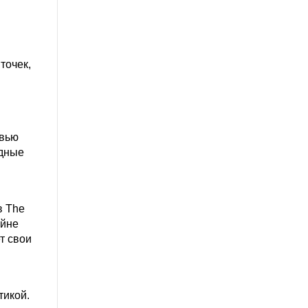
точек,
рвью
адные
в The
ойне
т свои
тикой.