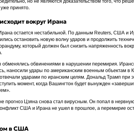
бедительно, но не являются доказательством того, что реш
уже принято.
оисходит вокруг Ирана
Ирана остается нестабильной. По данным Reuters, США и И
ились остановить новую волну ударов и продолжить технич
рандуму, который должен был снизить напряженность вокр
.
ы обменялись обвинениями в нарушении перемирия. Иранс
сь, наносили удары по американским военным объектам в 
отвечали ударами по иранским целям. Дональд Трамп при 
аступить момент, когда Вашингтон будет вынужден «заверши
тем».
е прогноз Цзяна снова стал вирусным. Он попал в нервную
 конфликт США и Ирана не ушел в прошлое, а перемирие ос
вом в США