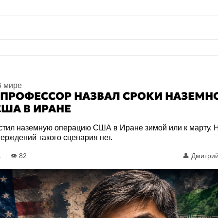
В мире
 ПРОФЕССОР НАЗВАЛ СРОКИ НАЗЕМН
ША В ИРАНЕ
стил наземную операцию США в Иране зимой или к марту. 
рждений такого сценария нет.
1
👁️ 82
👤
Дмитрий