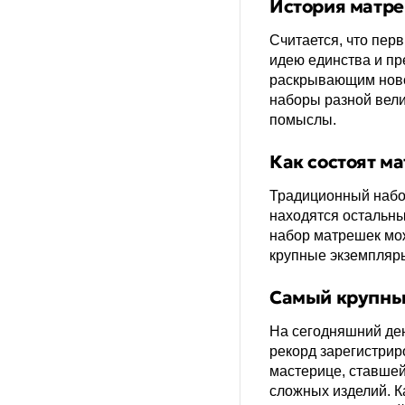
Кто?
История матре
Считается, что пер
Сколько?
идею единства и пр
раскрывающим ново
Когда?
наборы разной вели
помыслы.
Где?
Как состоят м
Другие
Традиционный набор
находятся остальны
набор матрешек мож
крупные экземпляр
Самый крупный
На сегодняшний де
рекорд зарегистрир
мастерице, ставшей
сложных изделий. К