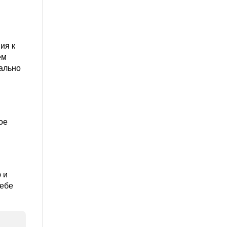
ия к
ем
ально
ое
 и
себе