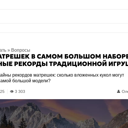
ать
»
Вопросы
АТРЕШЕК В САМОМ БОЛЬШОМ НАБОРЕ
НЫЕ РЕКОРДЫ ТРАДИЦИОННОЙ ИГР
тайны рекордов матрешек: сколько вложенных кукол могут
 самой большой модели?
:25
👁️ 3 303
👤
Оле