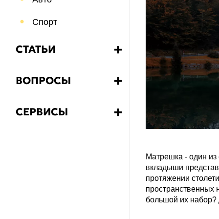
Спорт
СТАТЬИ
➕
Бизнес
ВОПРОСЫ
➕
Еда и напитки
Какой?
СЕРВИСЫ
➕
Путешествия
Как?
Калькулятор НДС
Психология
Что?
Матрешка - один из
Знания
вкладыши представл
Почему?
протяжении столети
Здоровье
пространственных 
Зачем?
большой их набор? 