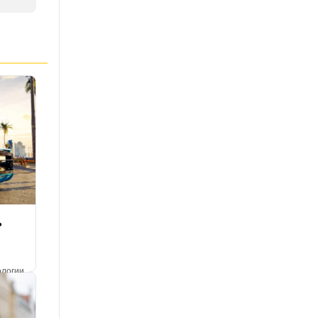
ь
ологии