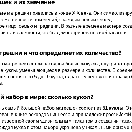
шек и их значение
вые матрешки появились в конце XIX века. Они символизир
еемственности поколений, с каждым новым слоем,
е лицо, семью и традиции. В разные времена мастера соз
чины и сложности, чтобы демонстрировать свой талант и
атрешки и что определяет их количество?
 матрешек состоит из одной большой куклы, внутри котор
е куклы, уменьшающиеся в размере и количестве. В средн
ет состоять из 5 до 10 кукол, однако существуют и гораздо
ы.
 набор в мире: сколько кукол?
нь самый большой набор матрешек состоит из
51 куклы
. Эт
ован в Книге рекордов Гиннесса и принадлежит российской
 известной своим удивительным талантом в создании таких
аждая кукла в этом наборе украшена уникальными орнамен