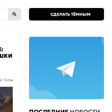
🌙
СДЕЛАТЬ ТЁМНЫМ
:
УШКИ
г Титов