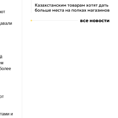
Казахстанским товарам хотят дать
больше места на полках магазинов
уют
все новости
давали
ой
ем
 более
от
тами и