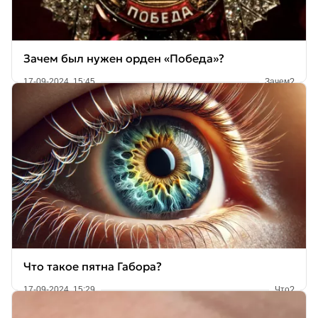
Зачем был нужен орден «Победа»?
17-09-2024, 15:45
Зачем?
Что такое пятна Габора?
17-09-2024, 15:29
Что?