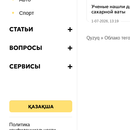
Ученые нашли дв
сахарной ваты
Спорт
1-07-2026, 13:19
СТАТЬИ
➕
Qyzyq
»
Облако тег
Бизнес
ВОПРОСЫ
➕
Еда и напитки
Какой?
СЕРВИСЫ
➕
Путешествия
Как?
Калькулятор НДС
Психология
Что?
Знания
Почему?
ҚАЗАҚША
Здоровье
Зачем?
Политика