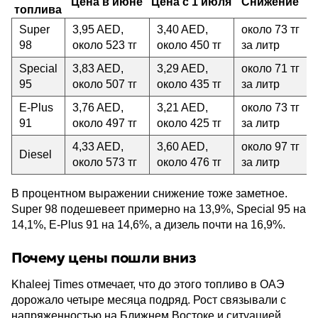
Цена в июне
Цена с 1 июля
Снижение
топлива
Super
3,95 AED,
3,40 AED,
около 73 тг
98
около 523 тг
около 450 тг
за литр
Special
3,83 AED,
3,29 AED,
около 71 тг
95
около 507 тг
около 435 тг
за литр
E-Plus
3,76 AED,
3,21 AED,
около 73 тг
91
около 497 тг
около 425 тг
за литр
4,33 AED,
3,60 AED,
около 97 тг
Diesel
около 573 тг
около 476 тг
за литр
В процентном выражении снижение тоже заметное.
Super 98 подешевеет примерно на 13,9%, Special 95 на
14,1%, E-Plus 91 на 14,6%, а дизель почти на 16,9%.
Почему цены пошли вниз
Khaleej Times отмечает, что до этого топливо в ОАЭ
дорожало четыре месяца подряд. Рост связывали с
напряженностью на Ближнем Востоке и ситуацией