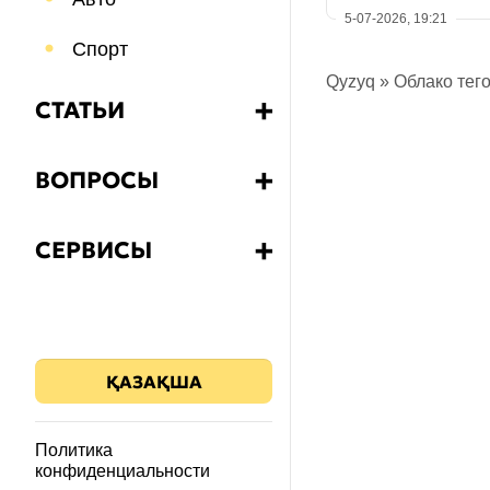
5-07-2026, 19:21
Спорт
Qyzyq
»
Облако тег
СТАТЬИ
➕
Бизнес
ВОПРОСЫ
➕
Еда и напитки
Какой?
СЕРВИСЫ
➕
Путешествия
Как?
Калькулятор НДС
Психология
Что?
Знания
ҚАЗАҚША
Почему?
Здоровье
Зачем?
Политика
конфиденциальности