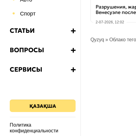
Разрушения, жар
Венесуэле посл
Спорт
2-07-2026, 12:02
СТАТЬИ
➕
Qyzyq
»
Облако тег
Бизнес
ВОПРОСЫ
➕
Еда и напитки
Какой?
СЕРВИСЫ
➕
Путешествия
Как?
Калькулятор НДС
Психология
Что?
Знания
ҚАЗАҚША
Почему?
Здоровье
Зачем?
Политика
конфиденциальности