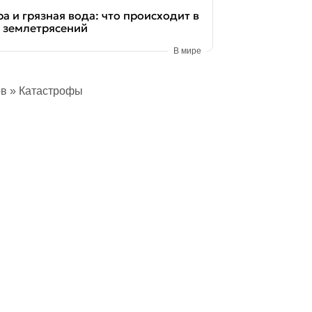
а и грязная вода: что происходит в
е землетрясений
В мире
ов
» Катастрофы