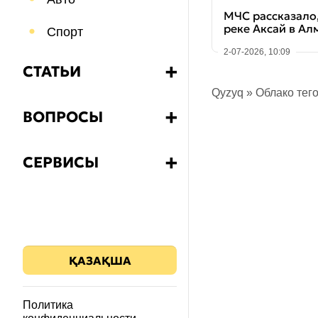
МЧС рассказало,
реке Аксай в Ал
Спорт
2-07-2026, 10:09
СТАТЬИ
➕
Qyzyq
»
Облако тег
Бизнес
ВОПРОСЫ
➕
Еда и напитки
Какой?
СЕРВИСЫ
➕
Путешествия
Как?
Калькулятор НДС
Психология
Что?
Знания
Почему?
ҚАЗАҚША
Здоровье
Зачем?
Политика