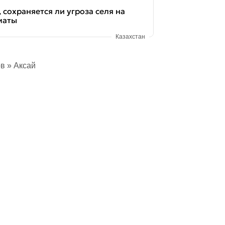
 сохраняется ли угроза селя на
маты
Казахстан
ов
» Аксай